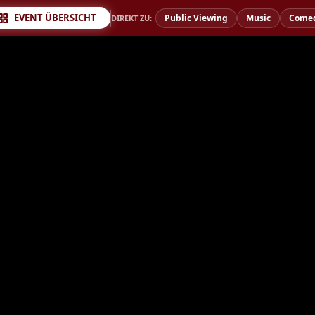
EVENT ÜBERSICHT
Public Viewing
Music
Come
DIREKT ZU: